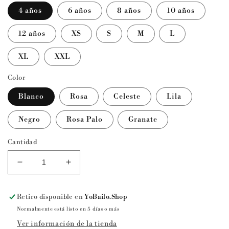
4 años
6 años
8 años
10 años
12 años
XS
S
M
L
XL
XXL
Color
Blanco
Rosa
Celeste
Lila
Negro
Rosa Palo
Granate
Cantidad
Reducir
Aumentar
cantidad
cantidad
para
para
Retiro disponible en
YoBailo.Shop
Chaqueta
Chaqueta
de
de
Normalmente está listo en 5 días o más
ballet
ballet
Ver información de la tienda