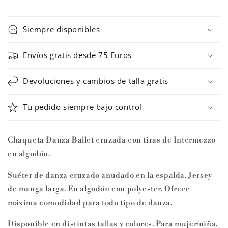
6544
6544
JECRU
JECRU
ML
ML
Siempre disponibles
de
de
Intermezzo
Intermezzo
Envíos gratis desde 75 Euros
Devoluciones y cambios de talla gratis
Tu pedido siempre bajo control
Chaqueta Danza Ballet cruzada con tiras de Intermezzo
en algodón.
Suéter de danza cruzado anudado en la espalda. Jersey
de manga larga. En algodón con polyester. Ofrece
máxima comodidad para todo tipo de danza.
Disponible en distintas tallas y colores. Para mujer/niña.