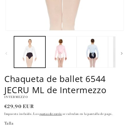
Abrir
elemento
multimedia
1
en
una
ventana
modal
Chaqueta de ballet 6544
JECRU ML de Intermezzo
INTERMEZZO
Precio
€29,90 EUR
habitual
Impuesto incluido. Los
gastos de envío
se calculan en la pantalla de pago.
Talla