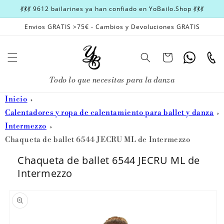
Ir
💃💃💃 9612 bailarines ya han confiado en YoBailo.Shop 💃💃💃
directamente
al contenido
Envios GRATIS >75€ - Cambios y Devoluciones GRATIS
Carrito
Whatsapp
Teléfon
Todo lo que necesitas para la danza
Inicio
Calentadores y ropa de calentamiento para ballet y danza
Intermezzo
Chaqueta de ballet 6544 JECRU ML de Intermezzo
Chaqueta de ballet 6544 JECRU ML de
Intermezzo
Ir
directamente
a la
información
del producto