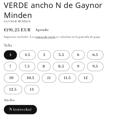
VERDE ancho N de Gaynor
Minden
GAYNOR MINDEN
Precio
€191,25 EUR
Agotado
habitual
Impuesto incluido. Los
gastos de envío
se calculan en la pantalla de pago.
Talla
4
4.5
5
5.5
6
6.5
7
7.5
8
8.5
9
9.5
10
10.5
11
11.5
12
12.5
13
Ancho
N (estrecho)