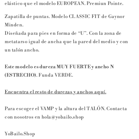
elástico que el modelo EUROPEAN. Premiun Pointe.
de
de
Gaynor
Gaynor
Zapatilla de puntas. Modelo CLASSIC FIT de Gaynor
Minden
Minden
Minden.
Diseñada para pies en forma de “U”. Con la zona de
metatarso igual de ancha que la pared del medio y con
un talón ancho.
Este modelo es dureza MUY FUERTE y ancho N
(ESTRECHO)
. Funda VERDE.
Encuentra el resto de durezas y anchos aquí.
Para escoger el VAMP y la altura del TALÓN. Contacta
con nosotros en hola@yobailo.shop
YoBailo.Shop