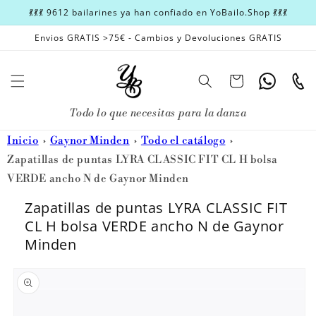
Ir
💃💃💃 9612 bailarines ya han confiado en YoBailo.Shop 💃💃💃
directamente
al contenido
Envios GRATIS >75€ - Cambios y Devoluciones GRATIS
Carrito
Whatsapp
Teléfon
Todo lo que necesitas para la danza
Inicio
Gaynor Minden
Todo el catálogo
Zapatillas de puntas LYRA CLASSIC FIT CL H bolsa
VERDE ancho N de Gaynor Minden
Zapatillas de puntas LYRA CLASSIC FIT
CL H bolsa VERDE ancho N de Gaynor
Minden
Ir
directamente
a la
información
del producto