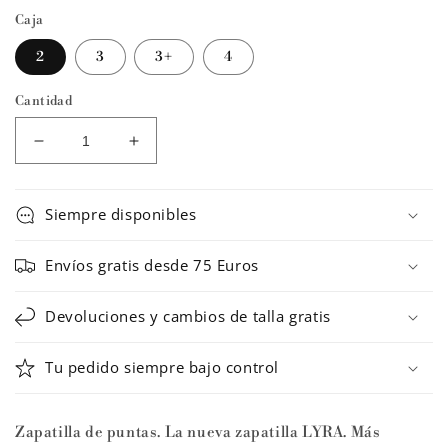
Caja
2
3
3+
4
Cantidad
Reducir
Aumentar
cantidad
cantidad
para
para
Zapatillas
Zapatillas
Siempre disponibles
de
de
puntas
puntas
Envíos gratis desde 75 Euros
LYRA
LYRA
CLASSIC
CLASSIC
Devoluciones y cambios de talla gratis
FIT
FIT
CL
CL
H
H
Tu pedido siempre bajo control
bolsa
bolsa
VERDE
VERDE
ancho
ancho
Zapatilla de puntas.
La nueva zapatilla LYRA. Más
N
N