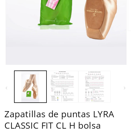
Ab
e
m
2
e
u
v
m
Abrir
elemento
multimedia
1
en
una
ventana
modal
Zapatillas de puntas LYRA
CLASSIC FIT CL H bolsa