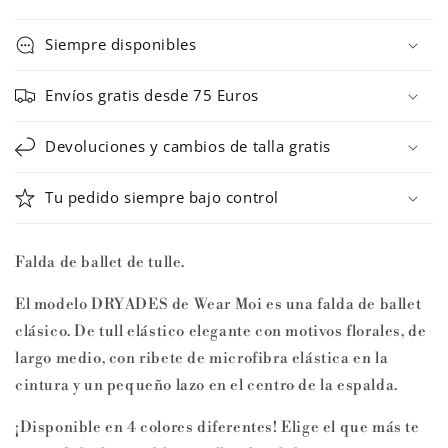
para
para
Falda
Falda
Siempre disponibles
de
de
ballet
ballet
Envíos gratis desde 75 Euros
DRYADES
DRYADES
de
de
Devoluciones y cambios de talla gratis
Wear
Wear
Moi
Moi
Tu pedido siempre bajo control
Falda de ballet de tulle.
El modelo DRYADES de Wear Moi es una falda de ballet
clásico.
De tull elástico elegante con motivos florales, de
largo medio, con ribete de microfibra elástica en la
cintura y un pequeño lazo en el centro de la espalda.
¡Disponible en 4 colores diferentes! Elige el que más te