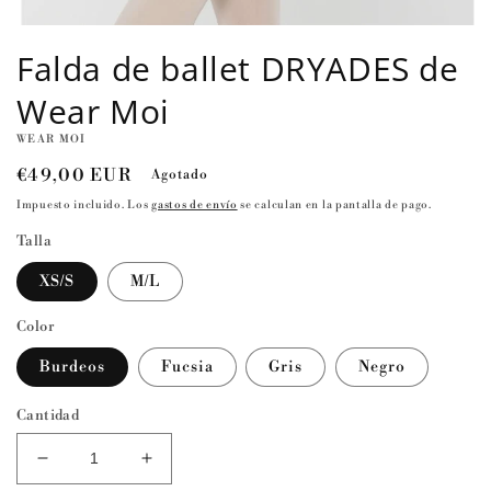
Abrir
elemento
Falda de ballet DRYADES de
multimedia
1
Wear Moi
en
una
ventana
WEAR MOI
modal
Precio
€49,00 EUR
Agotado
habitual
Impuesto incluido. Los
gastos de envío
se calculan en la pantalla de pago.
Talla
XS/S
M/L
Color
Burdeos
Fucsia
Gris
Negro
Cantidad
Reducir
Aumentar
cantidad
cantidad