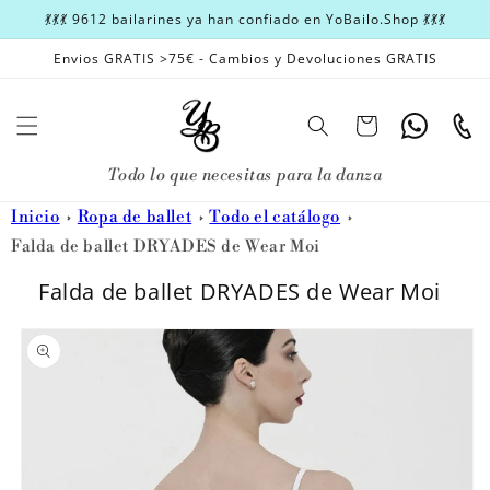
Ir
💃💃💃 9612 bailarines ya han confiado en YoBailo.Shop 💃💃💃
directamente
al contenido
Envios GRATIS >75€ - Cambios y Devoluciones GRATIS
Carrito
Whatsapp
Teléfon
Todo lo que necesitas para la danza
Inicio
Ropa de ballet
Todo el catálogo
Falda de ballet DRYADES de Wear Moi
Falda de ballet DRYADES de Wear Moi
Ir
directamente
a la
información
del producto