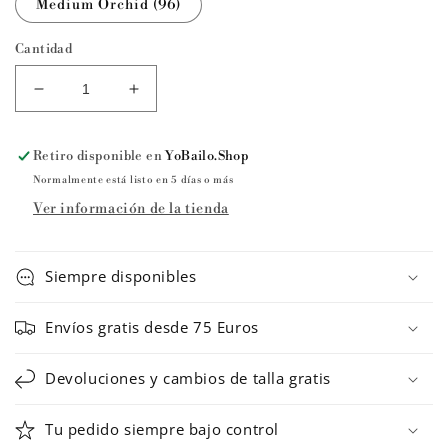
Medium Orchid (96)
Cantidad
Reducir
Aumentar
cantidad
cantidad
para
para
Retiro disponible en
YoBailo.Shop
Falda
Falda
de
de
Normalmente está listo en 5 días o más
ballet
ballet
Ver información de la tienda
MILLIE
MILLIE
INFANTIL
INFANTIL
de
de
Siempre disponibles
Ballet
Ballet
Rosa
Rosa
Envíos gratis desde 75 Euros
Devoluciones y cambios de talla gratis
Tu pedido siempre bajo control