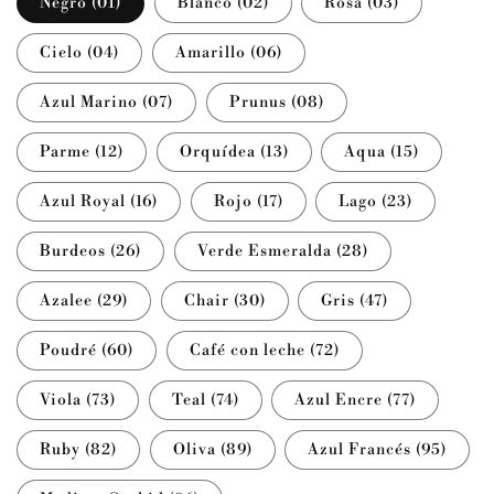
Negro (01)
Blanco (02)
Rosa (03)
Cielo (04)
Amarillo (06)
Azul Marino (07)
Prunus (08)
Parme (12)
Orquídea (13)
Aqua (15)
Azul Royal (16)
Rojo (17)
Lago (23)
Burdeos (26)
Verde Esmeralda (28)
Azalee (29)
Chair (30)
Gris (47)
Poudré (60)
Café con leche (72)
Viola (73)
Teal (74)
Azul Encre (77)
Ruby (82)
Oliva (89)
Azul Francés (95)