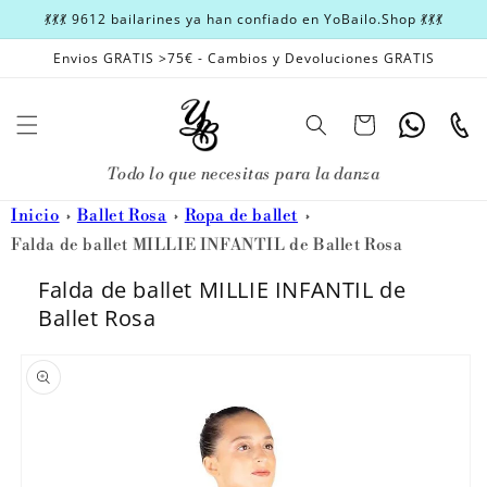
Ir
💃💃💃 9612 bailarines ya han confiado en YoBailo.Shop 💃💃💃
directamente
al contenido
Envios GRATIS >75€ - Cambios y Devoluciones GRATIS
Carrito
Whatsapp
Teléfon
Todo lo que necesitas para la danza
Inicio
Ballet Rosa
Ropa de ballet
Falda de ballet MILLIE INFANTIL de Ballet Rosa
Falda de ballet MILLIE INFANTIL de
Ballet Rosa
Ir
directamente
a la
información
del producto