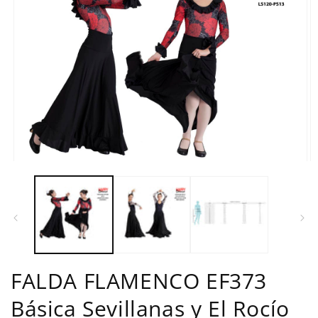
Abrir
Ab
elemento
e
multimedia
m
1
2
en
e
una
u
ventana
v
modal
m
FALDA FLAMENCO EF373
Básica Sevillanas y El Rocío