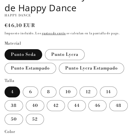
de Happy Dance
HAPPY DANCE
Precio
€46,10 EUR
habitual
Impuesto incluido. Los
gastos de envío
se calculan en la pantalla de pago.
Material
Punto Seda
Punto Lycra
Punto Estampado
Punto Lycra Estampado
Talla
4
6
8
10
12
14
38
40
42
44
46
48
50
52
Color