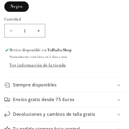
Negro
Cantidad
Reducir
Aumentar
cantidad
cantidad
para
para
Retiro disponible en
YoBailo.Shop
FALDA
FALDA
FLAMENCO
FLAMENCO
Normalmente está listo en 5 días o más
EF373
EF373
Ver información de la tienda
Básica
Básica
Sevillanas
Sevillanas
y
y
Siempre disponibles
El
El
Rocío
Rocío
Envíos gratis desde 75 Euros
de
de
Happy
Happy
Dance
Dance
Devoluciones y cambios de talla gratis
Tu pedido siempre bajo control