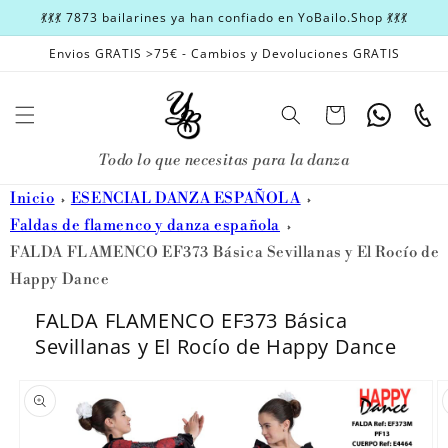
Ir
💃💃💃 7873 bailarines ya han confiado en YoBailo.Shop 💃💃💃
directamente
al contenido
Envios GRATIS >75€ - Cambios y Devoluciones GRATIS
Carrito
Whatsapp
Teléfon
Todo lo que necesitas para la danza
Inicio
ESENCIAL DANZA ESPAÑOLA
Faldas de flamenco y danza española
FALDA FLAMENCO EF373 Básica Sevillanas y El Rocío de
Happy Dance
FALDA FLAMENCO EF373 Básica
Sevillanas y El Rocío de Happy Dance
Ir
directamente
a la
información
del producto