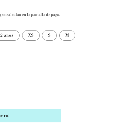
o
se calculan en la pantalla de pago.
12 años
XS
S
M
iero!