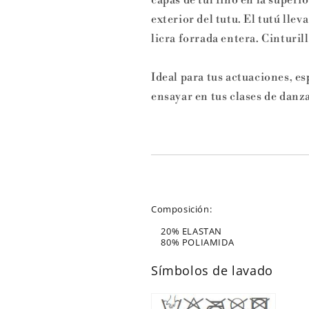
capas de tul fino en la superi
exterior del tutu. El tutú lle
licra forrada entera. Cinturil
Ideal para tus actuaciones, e
ensayar en tus clases de danza
Composición:
20% ELASTAN
80% POLIAMIDA
Símbolos de lavado