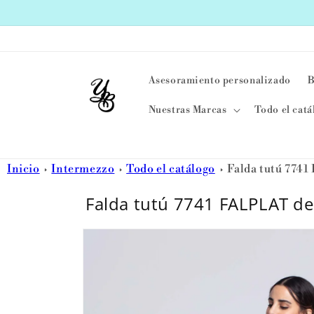
Ir
directamente
al contenido
Asesoramiento personalizado
B
Nuestras Marcas
Todo el catá
Inicio
Intermezzo
Todo el catálogo
Falda tutú 774
Falda tutú 7741 FALPLAT de
Ir
directamente
a la
información
del producto