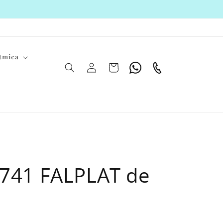
tmica
Iniciar
Carrito
Whatsapp
Teléfono
sesión
7741 FALPLAT de