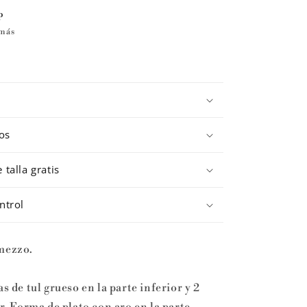
p
 más
os
talla gratis
ntrol
rmezzo.
s de tul grueso en la parte inferior y 2