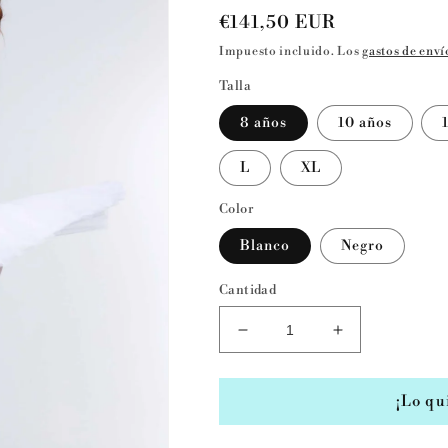
Precio
€141,50 EUR
habitual
Impuesto incluido. Los
gastos de enví
Talla
8 años
10 años
L
XL
Color
Blanco
Negro
Cantidad
Reducir
Aumentar
cantidad
cantidad
para
para
Falda
Falda
¡Lo qu
tutú
tutú
7741
7741