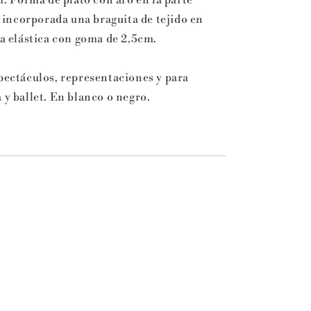
or. Forma de plato con aro en la parte
va incorporada una braguita de tejido en
la elástica con goma de 2,5cm.
spectáculos, representaciones y para
 y ballet. En blanco o negro.