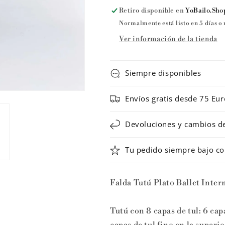
FALPLAT
FALPLAT
Retiro disponible en
YoBailo.Sho
de
de
Normalmente está listo en 5 días o
Intermezzo
Intermezzo
Ver información de la tienda
Siempre disponibles
Envíos gratis desde 75 Eur
Devoluciones y cambios de 
Tu pedido siempre bajo co
Falda Tutú Plato Ballet Inte
Tutú con 8 capas de tul: 6 capa