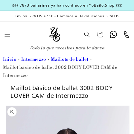
Ir
💃💃💃 7873 bailarines ya han confiado en YoBailo.Shop 💃💃💃
directamente
al contenido
Envios GRATIS >75€ - Cambios y Devoluciones GRATIS
Carrito
Whatsapp
Teléfon
Todo lo que necesitas para la danza
Inicio
Intermezzo
Maillots de ballet
Maillot básico de ballet 3002 BODY LOVER CAM de
Intermezzo
Maillot básico de ballet 3002 BODY
LOVER CAM de Intermezzo
Ir
directamente
a la
información
del producto