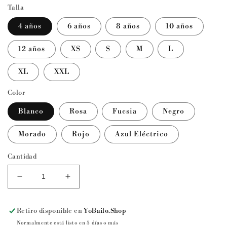
Talla
4 años
6 años
8 años
10 años
12 años
XS
S
M
L
XL
XXL
Color
Blanco
Rosa
Fucsia
Negro
Morado
Rojo
Azul Eléctrico
Cantidad
Reducir
Aumentar
cantidad
cantidad
para
para
Retiro disponible en
YoBailo.Shop
Maillot
Maillot
básico
básico
Normalmente está listo en 5 días o más