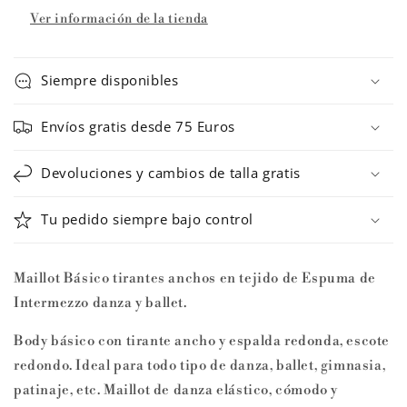
de
de
Ver información de la tienda
ballet
ballet
3002
3002
BODY
BODY
Siempre disponibles
LOVER
LOVER
CAM
CAM
Envíos gratis desde 75 Euros
de
de
Intermezzo
Intermezzo
Devoluciones y cambios de talla gratis
Tu pedido siempre bajo control
Maillot Básico tirantes anchos en tejido de Espuma de
Intermezzo danza y ballet.
Body básico con tirante ancho y espalda redonda, escote
redondo. Ideal para todo tipo de danza, ballet, gimnasia,
patinaje, etc. Maillot de danza elástico, cómodo y