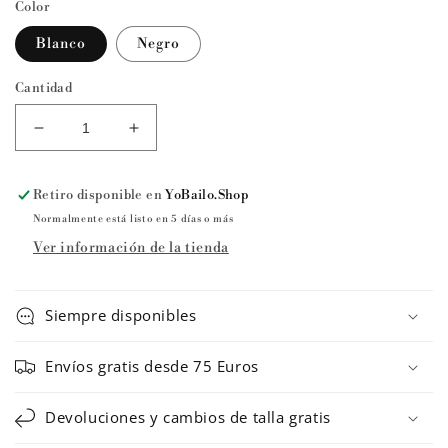
Color
Blanco
Negro
Cantidad
Reducir
Aumentar
cantidad
cantidad
para
para
Retiro disponible en
YoBailo.Shop
Maillot
Maillot
con
con
Normalmente está listo en 5 días o más
tutú
tutú
Ver información de la tienda
3152
3152
LOVERSTRAPTU
LOVERSTRAPTU
de
de
Siempre disponibles
Intermezzo
Intermezzo
Envíos gratis desde 75 Euros
Devoluciones y cambios de talla gratis