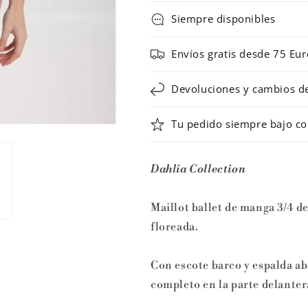
31639
31639
Siempre disponibles
BARBARA
BARBARA
de
de
Envíos gratis desde 75 Eur
Intermezzo
Intermezzo
Devoluciones y cambios de 
Tu pedido siempre bajo co
Dahlia Collection
Maillot ballet de manga 3/4 d
floreada.
Con escote barco y espalda ab
completo en la parte delanter