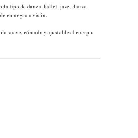
do tipo de danza, ballet, jazz, danza
le en negro o visón.
ido suave, cómodo y ajustable al cuerpo.