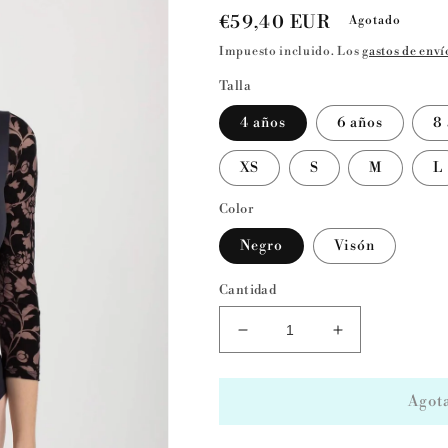
Precio
€59,40 EUR
Agotado
habitual
Impuesto incluido. Los
gastos de enví
Talla
4 años
6 años
8
XS
S
M
L
Color
Negro
Visón
Cantidad
Reducir
Aumentar
cantidad
cantidad
para
para
Maillot
Maillot
Agot
de
de
ballet
ballet