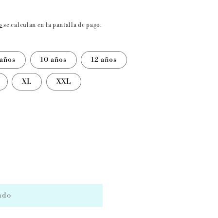
o
se calculan en la pantalla de pago.
 años
10 años
12 años
XL
XXL
ado