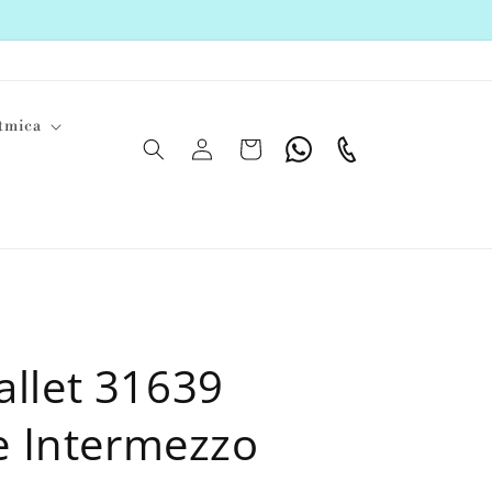
tmica
Iniciar
Carrito
Whatsapp
Teléfono
sesión
allet 31639
 Intermezzo