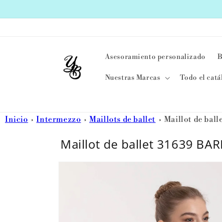
Ir
directamente
al contenido
Asesoramiento personalizado
B
Nuestras Marcas
Todo el catá
Inicio
Intermezzo
Maillots de ballet
Maillot de ba
Maillot de ballet 31639 BA
Ir
directamente
a la
información
del producto