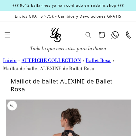
Ir
💃💃💃 9612 bailarines ya han confiado en YoBailo.Shop 💃💃💃
directamente
al contenido
Envios GRATIS >75€ - Cambios y Devoluciones GRATIS
Carrito
Whatsapp
Teléfon
Todo lo que necesitas para la danza
Inicio
AUTRICHE COLLECTION
Ballet Rosa
Maillot de ballet ALEXINE de Ballet Rosa
Maillot de ballet ALEXINE de Ballet
Rosa
Ir
directamente
a la
información
del producto