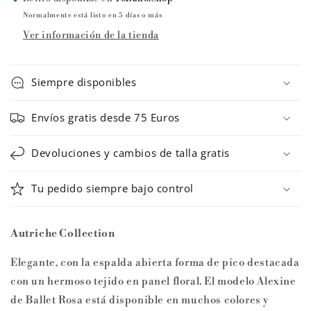
Maillot
Maillot
de
de
Normalmente está listo en 5 días o más
ballet
ballet
Ver información de la tienda
ALEXINE
ALEXINE
de
de
Ballet
Ballet
Siempre disponibles
Rosa
Rosa
Envíos gratis desde 75 Euros
Devoluciones y cambios de talla gratis
Tu pedido siempre bajo control
Autriche Collection
Elegante, con la espalda abierta forma de pico destacada
con un hermoso tejido en panel floral. El modelo Alexine
de Ballet Rosa está disponible en muchos colores y