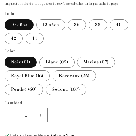
habitual
Impuesto incluido. Los
gastos de envío
se calculan en la pantalla de pago.
Talla
10 años
12 años
36
38
40
42
44
Color
Noir (01)
Blanc (02)
Marine (07)
Royal Blue (16)
Bordeaux (26)
Poudré (60)
Sedona (107)
Cantidad
Reducir
Aumentar
cantidad
cantidad
para
para
Retiro disponible en
YoBailo.Shop