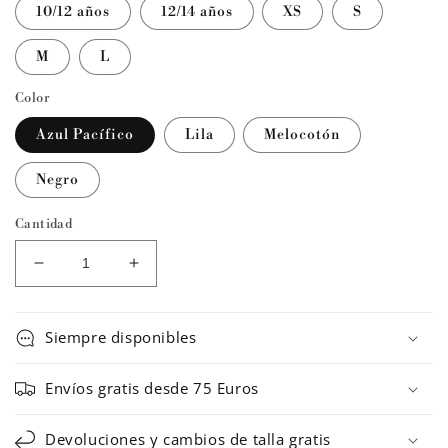
10/12 años
12/14 años
XS
S
M
L
Color
Azul Pacífico
Lila
Melocotón
Negro
Cantidad
Reducir
Aumentar
cantidad
cantidad
para
para
Maillot
Maillot
Siempre disponibles
de
de
ballet
ballet
Envíos gratis desde 75 Euros
con
con
falda
falda
Devoluciones y cambios de talla gratis
CANNELLE
CANNELLE