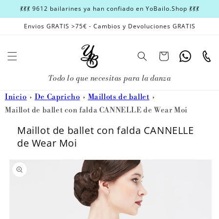
Ir
💃💃💃 9612 bailarines ya han confiado en YoBailo.Shop 💃💃💃
directamente
al contenido
Envios GRATIS >75€ - Cambios y Devoluciones GRATIS
Carrito
Whatsapp
Teléfon
Todo lo que necesitas para la danza
Inicio
De Capricho
Maillots de ballet
Maillot de ballet con falda CANNELLE de Wear Moi
Maillot de ballet con falda CANNELLE
de Wear Moi
Ir
directamente
a la
información
del producto