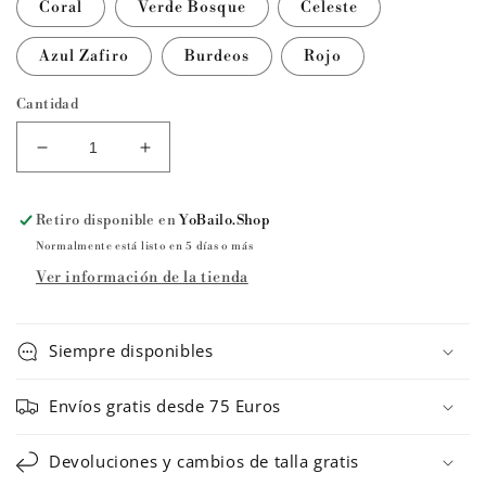
Coral
Verde Bosque
Celeste
Azul Zafiro
Burdeos
Rojo
Cantidad
Reducir
Aumentar
cantidad
cantidad
para
para
Retiro disponible en
YoBailo.Shop
Maillot
Maillot
de
de
Normalmente está listo en 5 días o más
ballet
ballet
Ver información de la tienda
LUPIN
LUPIN
ref.
ref.
1908
1908
Siempre disponibles
Happy
Happy
Dance
Dance
Envíos gratis desde 75 Euros
Devoluciones y cambios de talla gratis