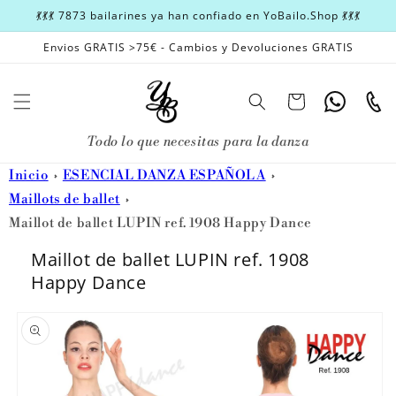
Ir
💃💃💃 7873 bailarines ya han confiado en YoBailo.Shop 💃💃💃
directamente
al contenido
Envios GRATIS >75€ - Cambios y Devoluciones GRATIS
Carrito
Whatsapp
Teléfon
Todo lo que necesitas para la danza
Inicio
ESENCIAL DANZA ESPAÑOLA
Maillots de ballet
Maillot de ballet LUPIN ref. 1908 Happy Dance
Maillot de ballet LUPIN ref. 1908
Happy Dance
Ir
directamente
a la
información
del producto