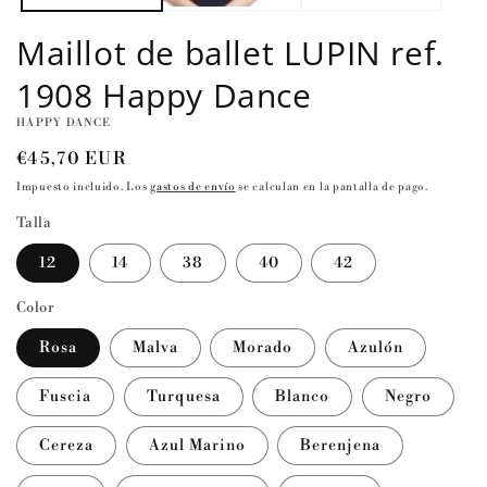
Maillot de ballet LUPIN ref.
1908 Happy Dance
HAPPY DANCE
Precio
€45,70 EUR
habitual
Impuesto incluido. Los
gastos de envío
se calculan en la pantalla de pago.
Talla
12
14
38
40
42
Color
Rosa
Malva
Morado
Azulón
Fuscia
Turquesa
Blanco
Negro
Cereza
Azul Marino
Berenjena