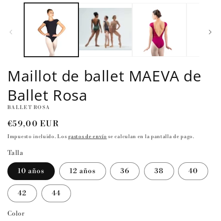
elemento
multimedia
1
en
una
ventana
modal
Maillot de ballet MAEVA de
Ballet Rosa
BALLET ROSA
Precio
€59,00 EUR
habitual
Impuesto incluido. Los
gastos de envío
se calculan en la pantalla de pago.
Talla
10 años
12 años
36
38
40
42
44
Color