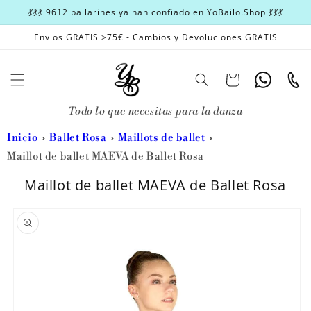
Ir
💃💃💃 9612 bailarines ya han confiado en YoBailo.Shop 💃💃💃
directamente
al contenido
Envios GRATIS >75€ - Cambios y Devoluciones GRATIS
Carrito
Whatsapp
Teléfon
Todo lo que necesitas para la danza
Inicio
Ballet Rosa
Maillots de ballet
Maillot de ballet MAEVA de Ballet Rosa
Maillot de ballet MAEVA de Ballet Rosa
Ir
directamente
a la
información
del producto