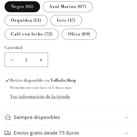
Negro (01)
Azul Marino (07)
Orquídea (13)
Gris (47)
Café con leche (72)
Oliva (89)
Cantidad
Reducir
Aumentar
cantidad
cantidad
para
para
Retiro disponible en
YoBailo.Shop
Maillot
Maillot
de
de
Normalmente está listo en 5 días o más
ballet
ballet
Ver información de la tienda
MAEVA
MAEVA
de
de
Ballet
Ballet
Siempre disponibles
Rosa
Rosa
Envíos gratis desde 75 Euros