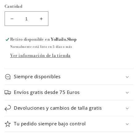
Cantidad
Reducir
Aumentar
cantidad
cantidad
para
para
Retiro disponible en
YoBailo.Shop
Maillot
Maillot
de
de
Normalmente está listo en 5 días o más
ballet
ballet
Ver información de la tienda
MAISIE
MAISIE
de
de
Ballet
Ballet
Siempre disponibles
Rosa
Rosa
Envíos gratis desde 75 Euros
Devoluciones y cambios de talla gratis
Tu pedido siempre bajo control