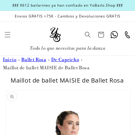
Ir
💃💃💃 9612 bailarines ya han confiado en YoBailo.Shop 💃💃💃
directamente
al contenido
Envios GRATIS >75€ - Cambios y Devoluciones GRATIS
Carrito
Whatsapp
Teléfon
Todo lo que necesitas para la danza
Inicio
Ballet Rosa
De Capricho
Maillot de ballet MAISIE de Ballet Rosa
Maillot de ballet MAISIE de Ballet Rosa
Ir
directamente
a la
información
del producto