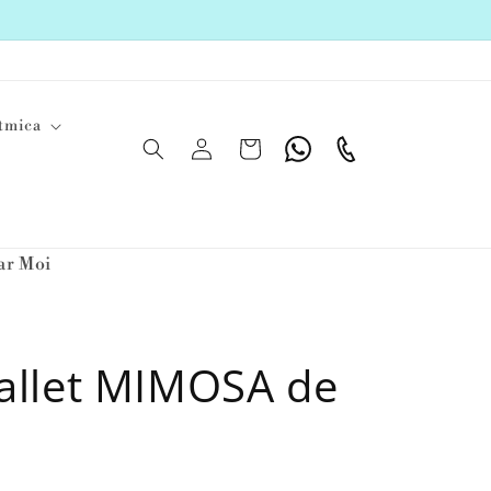
tmica
Iniciar
Carrito
Whatsapp
Teléfono
sesión
ar Moi
ballet MIMOSA de