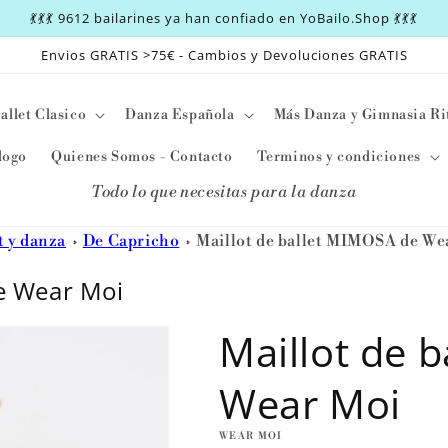
💃💃💃 9612 bailarines ya han confiado en YoBailo.Shop 💃💃💃
Envios GRATIS >75€ - Cambios y Devoluciones GRATIS
allet Clasico
Danza Española
Más Danza y Gimnasia Ri
logo
Quienes Somos - Contacto
Terminos y condiciones
Todo lo que necesitas para la danza
t y danza
De Capricho
Maillot de ballet MIMOSA de We
e Wear Moi
Maillot de 
Wear Moi
WEAR MOI