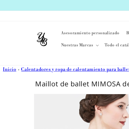
Ir
directamente
al contenido
Asesoramiento personalizado
B
Nuestras Marcas
Todo el catá
Inicio
Calentadores y ropa de calentamiento para balle
Maillot de ballet MIMOSA d
Ir
directamente
a la
información
del producto