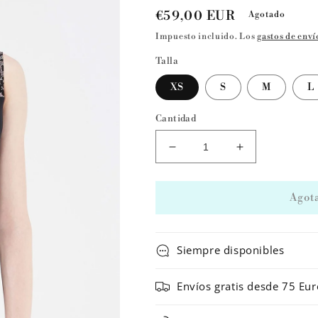
Precio
€59,00 EUR
Agotado
habitual
Impuesto incluido. Los
gastos de enví
Talla
XS
S
M
L
Cantidad
Reducir
Aumentar
cantidad
cantidad
para
para
Maillot
Maillot
Agot
de
de
ballet
ballet
MIMOSA
MIMOSA
Siempre disponibles
de
de
Wear
Wear
Envíos gratis desde 75 Eur
Moi
Moi