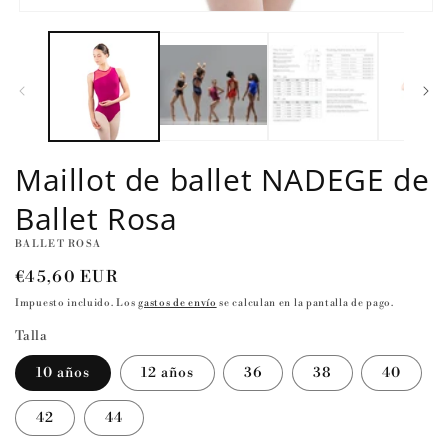
Abrir
elemento
multimedia
1
en
una
ventana
modal
Maillot de ballet NADEGE de
Ballet Rosa
BALLET ROSA
Precio
€45,60 EUR
habitual
Impuesto incluido. Los
gastos de envío
se calculan en la pantalla de pago.
Talla
10 años
12 años
36
38
40
42
44