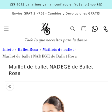
Ir
💃💃💃 9612 bailarines ya han confiado en YoBailo.Shop 💃💃💃
directamente
al contenido
Envios GRATIS >75€ - Cambios y Devoluciones GRATIS
Carrito
Whatsapp
Teléfon
Todo lo que necesitas para la danza
Inicio
Ballet Rosa
Maillots de ballet
Maillot de ballet NADEGE de Ballet Rosa
Maillot de ballet NADEGE de Ballet
Rosa
Ir
directamente
a la
información
del producto