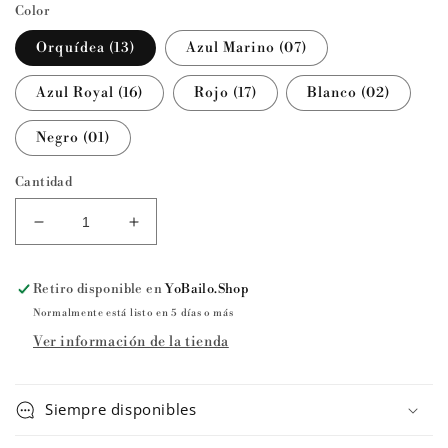
Color
Orquídea (13)
Azul Marino (07)
Azul Royal (16)
Rojo (17)
Blanco (02)
Negro (01)
Cantidad
Reducir
Aumentar
cantidad
cantidad
para
para
Retiro disponible en
YoBailo.Shop
Maillot
Maillot
de
de
Normalmente está listo en 5 días o más
ballet
ballet
Ver información de la tienda
NADEGE
NADEGE
de
de
Ballet
Ballet
Siempre disponibles
Rosa
Rosa