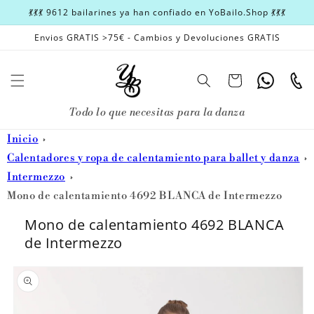
Ir
💃💃💃 9612 bailarines ya han confiado en YoBailo.Shop 💃💃💃
directamente
al contenido
Envios GRATIS >75€ - Cambios y Devoluciones GRATIS
Carrito
Whatsapp
Teléfon
Todo lo que necesitas para la danza
Inicio
Calentadores y ropa de calentamiento para ballet y danza
Intermezzo
Mono de calentamiento 4692 BLANCA de Intermezzo
Mono de calentamiento 4692 BLANCA
de Intermezzo
Ir
directamente
a la
información
del producto