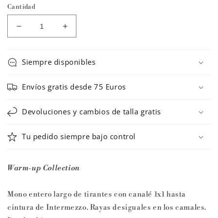
Cantidad
Reducir
Aumentar
cantidad
cantidad
para
para
Mono
Mono
Siempre disponibles
de
de
calentamiento
calentamiento
Envíos gratis desde 75 Euros
4692
4692
BLANCA
BLANCA
Devoluciones y cambios de talla gratis
de
de
Intermezzo
Intermezzo
Tu pedido siempre bajo control
Warm-up Collection
Mono entero largo de tirantes con canalé 1x1 hasta
cintura de Intermezzo. Rayas desiguales en los camales.