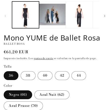
elemento
multimedia
1
en
una
ventana
modal
Mono YUME de Ballet Rosa
BALLET ROSA
Precio
€61,20 EUR
habitual
Impuesto incluido. Los
gastos de envío
se calculan en la pantalla de pago.
Talla
36
38
40
42
44
Color
Negro (01)
Azul Nuit (62)
Azul Prusse (70)