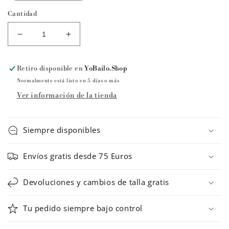
Cantidad
Reducir
Aumentar
cantidad
cantidad
para
para
Retiro disponible en
YoBailo.Shop
Mono
Mono
YUME
YUME
Normalmente está listo en 5 días o más
de
de
Ver información de la tienda
Ballet
Ballet
Rosa
Rosa
Siempre disponibles
Envíos gratis desde 75 Euros
Devoluciones y cambios de talla gratis
Tu pedido siempre bajo control