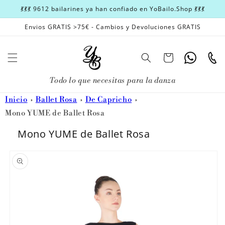
Ir
💃💃💃 9612 bailarines ya han confiado en YoBailo.Shop 💃💃💃
directamente
al contenido
Envios GRATIS >75€ - Cambios y Devoluciones GRATIS
Carrito
Whatsapp
Teléfon
Todo lo que necesitas para la danza
Inicio
Ballet Rosa
De Capricho
Mono YUME de Ballet Rosa
Mono YUME de Ballet Rosa
Ir
directamente
a la
información
del producto