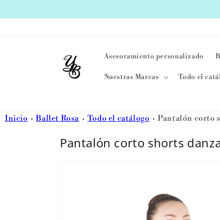
Ir
directamente
al contenido
Asesoramiento personalizado
B
Nuestras Marcas
Todo el catá
Inicio
Ballet Rosa
Todo el catálogo
Pantalón corto 
Pantalón corto shorts danz
Ir
directamente
a la
información
del producto