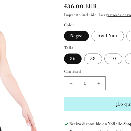
Precio
€36,00 EUR
habitual
Impuesto incluido. Los
gastos de enví
Color
Negro
Azul Nuit
Talla
36
38
40
Cantidad
Reducir
Aumentar
cantidad
cantidad
para
para
Pantalón
Pantalón
¡Lo qu
corto
corto
shorts
shorts
danza
danza
Retiro disponible en
YoBailo.Sho
NOBU
NOBU