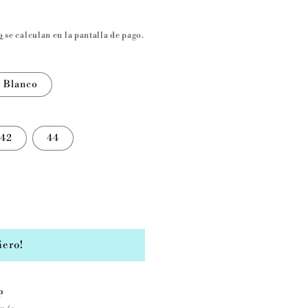
o
se calculan en la pantalla de pago.
Blanco
42
44
iero!
p