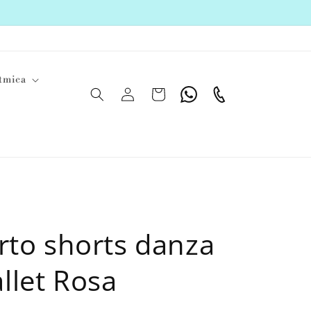
tmica
Iniciar
Carrito
Whatsapp
Teléfono
sesión
rto shorts danza
llet Rosa