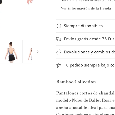
Normalmente está listo en 5 días o
de
de
Ver información de la tienda
Ballet
Ballet
Rosa
Rosa
Siempre disponibles
Envíos gratis desde 75 Eur
Devoluciones y cambios de 
Tu pedido siempre bajo co
Bamboo Collection
Pantalones cortos de chandal 
modelo Nobu de Ballet Rosa e
ancha ajustable ideal para cua
Contemporánea o simplemente 