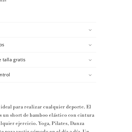
 más
os
talla gratis
ntrol
ideal para realizar cualquier deporte. El
s un short de bamboo elástico con cintura
lquier ejercicio. Yoga, Pilates, Danza
para vestir cómodo en el día a día. Un