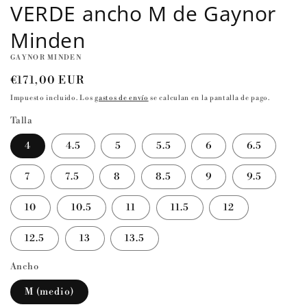
VERDE ancho M de Gaynor
Minden
GAYNOR MINDEN
Precio
€171,00 EUR
habitual
Impuesto incluido. Los
gastos de envío
se calculan en la pantalla de pago.
Talla
4
4.5
5
5.5
6
6.5
7
7.5
8
8.5
9
9.5
10
10.5
11
11.5
12
12.5
13
13.5
Ancho
M (medio)