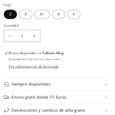
Caja
2
3
3+
4
5
Cantidad
Reducir
Aumentar
cantidad
cantidad
para
para
Retiro disponible en
YoBailo.Shop
Zapatillas
Zapatillas
de
de
Normalmente está listo en 5 días o más
puntas
puntas
Ver información de la tienda
CLASSIC
CLASSIC
FIT
FIT
CL
CL
Siempre disponibles
H
H
bolsa
bolsa
Envíos gratis desde 75 Euros
VERDE
VERDE
ancho
ancho
M
M
Devoluciones y cambios de talla gratis
de
de