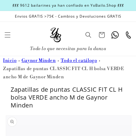
Ir
💃💃💃 9612 bailarines ya han confiado en YoBailo.Shop 💃💃💃
directamente
al contenido
Envios GRATIS >75€ - Cambios y Devoluciones GRATIS
Carrito
Whatsapp
Teléfon
Todo lo que necesitas para la danza
Inicio
Gaynor Minden
Todo el catálogo
Zapatillas de puntas CLASSIC FIT CL H bolsa VERDE
ancho M de Gaynor Minden
Zapatillas de puntas CLASSIC FIT CL H
bolsa VERDE ancho M de Gaynor
Minden
Ir
directamente
a la
información
del producto