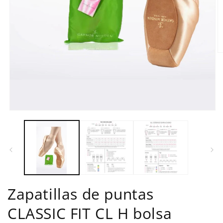
Ab
e
m
2
e
u
v
m
Abrir
elemento
multimedia
1
en
una
ventana
modal
Zapatillas de puntas
CLASSIC FIT CL H bolsa