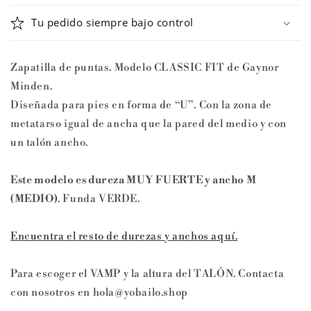
Gaynor
Gaynor
Tu pedido siempre bajo control
Minden
Minden
Zapatilla de puntas. Modelo CLASSIC FIT de Gaynor
Minden.
Diseñada para pies en forma de “U”. Con la zona de
metatarso igual de ancha que la pared del medio y con
un talón ancho.
Este modelo es dureza MUY FUERTE y ancho M
(MEDIO)
. Funda VERDE.
Encuentra el resto de durezas y anchos aquí.
Para escoger el VAMP y la altura del TALÓN. Contacta
con nosotros en hola@yobailo.shop