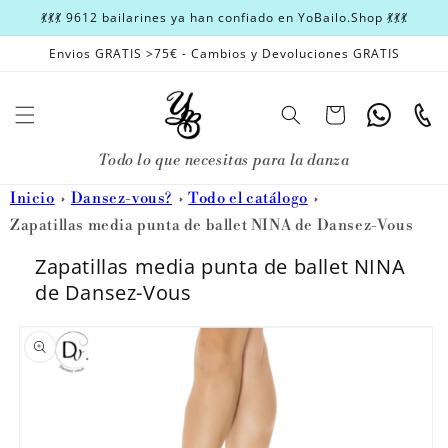
Ir
💃💃💃 9612 bailarines ya han confiado en YoBailo.Shop 💃💃💃
directamente
al contenido
Envios GRATIS >75€ - Cambios y Devoluciones GRATIS
Carrito
Whatsapp
Teléfon
Todo lo que necesitas para la danza
Inicio
Dansez-vous?
Todo el catálogo
Zapatillas media punta de ballet NINA de Dansez-Vous
Zapatillas media punta de ballet NINA
de Dansez-Vous
Ir
directamente
a la
información
del producto