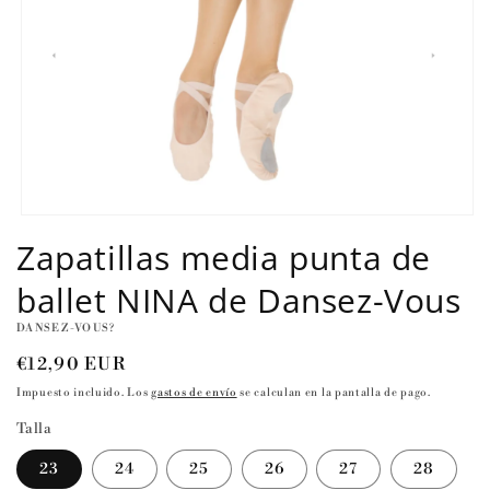
Abrir
elemento
Zapatillas media punta de
multimedia
1
ballet NINA de Dansez-Vous
en
una
ventana
DANSEZ-VOUS?
modal
Precio
€12,90 EUR
habitual
Impuesto incluido. Los
gastos de envío
se calculan en la pantalla de pago.
Talla
23
24
25
26
27
28