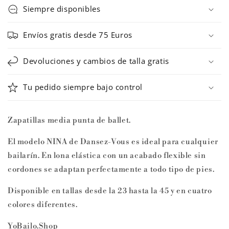
NINA
NINA
Siempre disponibles
de
de
Dansez-
Dansez-
Envíos gratis desde 75 Euros
Vous
Vous
Devoluciones y cambios de talla gratis
Tu pedido siempre bajo control
Zapatillas media punta de ballet.
El modelo NINA de Dansez-Vous es ideal para cualquier
bailarín. En lona elástica con un acabado flexible sin
cordones se adaptan perfectamente a todo tipo de pies.
Disponible en tallas desde la 23 hasta la 45 y en cuatro
colores diferentes.
YoBailo.Shop